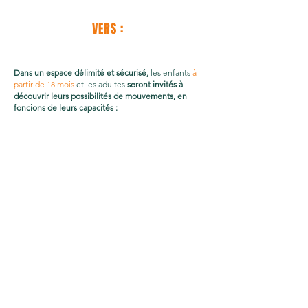
VERS :
Dans un espace délimité et sécurisé,
les enfants
à
partir de 18 mois
et les adultes
seront invités à
découvrir leurs possibilités de mouvements, en
foncions de leurs capacités :
Être porté, en appui au sol, à plat ventre, se
retourner, ramper, se déplacer à 4 pattes, i, se
mettre debout.
Et accéder à la verticalité, marcher, courir, grimper,
sauter, coordonner, synchroniser :
- Selon l'axe, par exemple : gravité, appuis,
équilibres.
- Selon le temps : la lenteur, la vitesse, le silence, les
contrastes, tonique, tension.
- Selon ses variations : individuelle, collective,
improvisée, composée.
Durée
:
environ
40
minute
s
(dont 25
minutes
d'improvisations
)