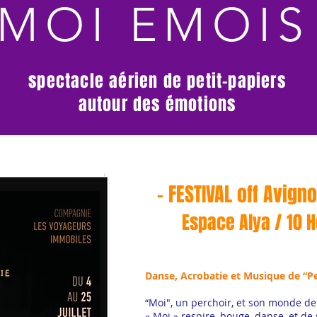
MOI EMOI
spectacle aérien de petit-papiers
autour des émotions
- FESTIVAL off Avign
Espace Alya / 10 
Danse, Acrobatie et Musique de “Pe
“Moi", un perchoir, et son monde de 
« Moi » respire, bouge, danse, et de 