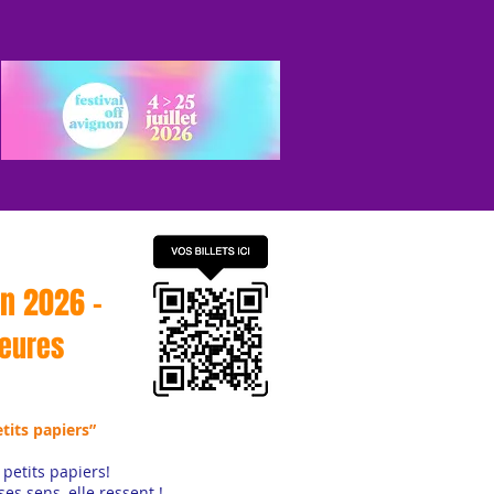
S
on 2026 -
Heures
tits papiers”
petits papiers!
ses sens, elle ressent !