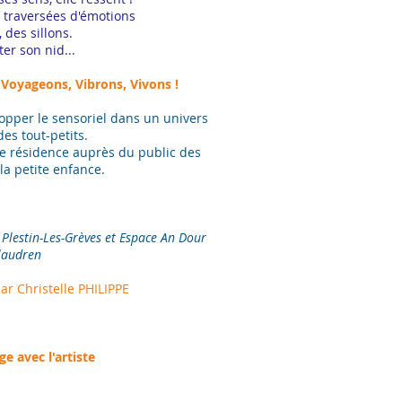
 traversées d'émotions
 des sillons.
er son nid...
Voyageons, Vibrons, Vivons !
opper le sensoriel dans un univers
des tout-petits.
de résidence auprès du public des
la petite enfance.
e Plestin-Les-Grèves et Espace An Dour
elaudren
par Christelle PHILIPPE
e avec l'artiste